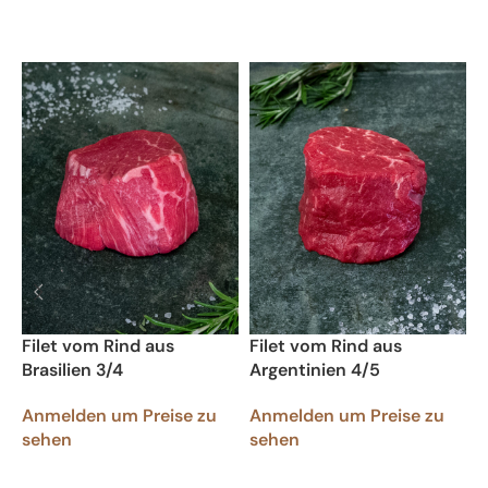
Filet vom Rind aus
Filet vom Rind aus
F
Brasilien 3/4
Argentinien 4/5
A
Anmelden um Preise zu
Anmelden um Preise zu
A
sehen
sehen
s
WEITERLESEN
WEITERLESEN