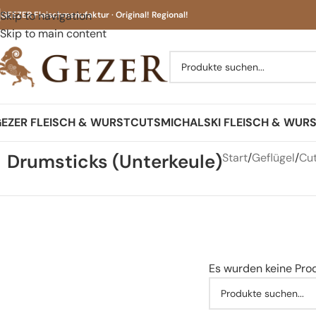
Skip to navigation
GEEZER Fleischmanufaktur · Original! Regional!
Skip to main content
EZER FLEISCH & WURST
CUTS
MICHALSKI FLEISCH & WUR
Drumsticks (Unterkeule)
Start
Geflügel
Cut
Es wurden keine Pro