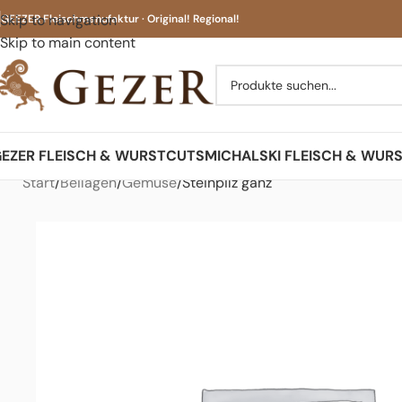
Skip to navigation
GEEZER Fleischmanufaktur · Original! Regional!
Skip to main content
EZER FLEISCH & WURST
CUTS
MICHALSKI FLEISCH & WUR
Start
Beilagen
Gemüse
Steinpilz ganz