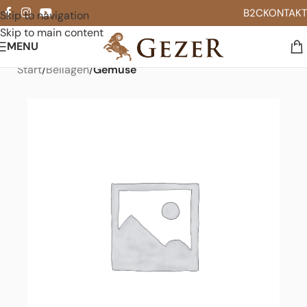
B2C
KONTAKT
Skip to navigation
Skip to main content
MENU
Start
Beilagen
Gemüse