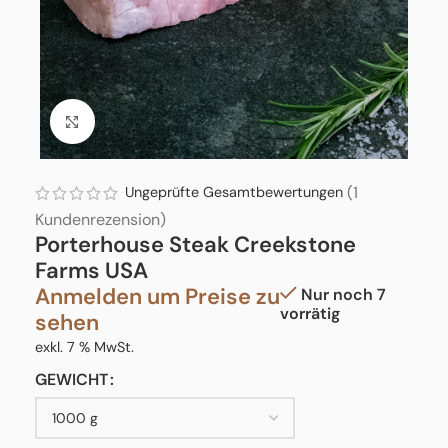
Click to enlarge
(
1
Ungeprüfte Gesamtbewertungen
Kundenrezension)
Porterhouse Steak Creekstone
Farms USA
Anmelden um Preise zu
Nur noch 7
vorrätig
sehen
exkl. 7 % MwSt.
GEWICHT