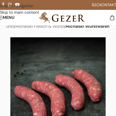
B2C
KONTAKT
Skip to navigation
Skip to main content
MENU
& Wurst
Michalski Fleisch & Wurst
Michalski Wurstwaren