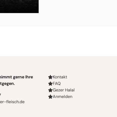
nimmt gerne Ihre
Kontakt
tgegen.
FAQ
Gezer Halal
7
Anmelden
r-fleisch.de