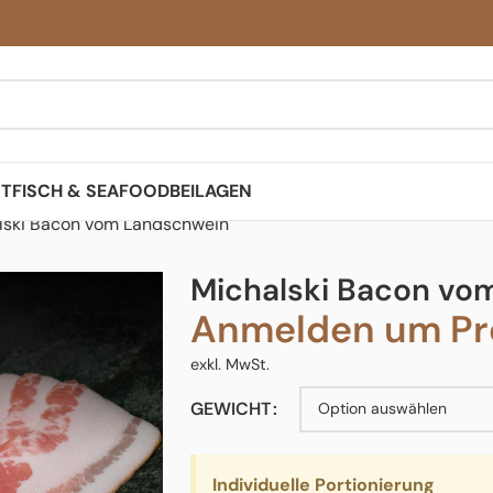
ST
FISCH & SEAFOOD
BEILAGEN
lski Bacon vom Landschwein
Michalski Bacon vo
Anmelden um Pre
exkl. MwSt.
GEWICHT
Individuelle Portionierung