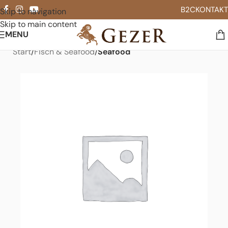
B2C
KONTAKT
Skip to navigation
Skip to main content
MENU
Start
Fisch & Seafood
Seafood