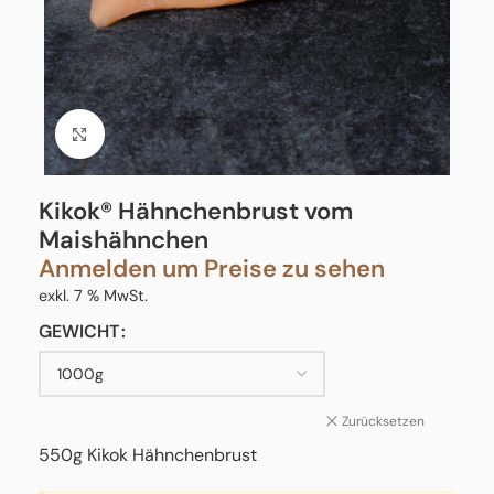
Click to enlarge
Kikok® Hähnchenbrust vom
Maishähnchen
Anmelden um Preise zu sehen
exkl. 7 % MwSt.
GEWICHT
Zurücksetzen
550g Kikok Hähnchenbrust