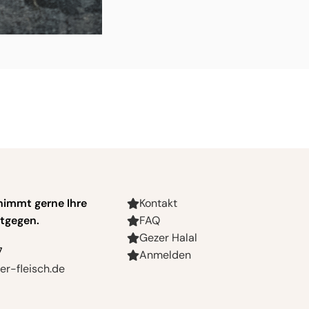
nimmt gerne Ihre
Kontakt
tgegen.
FAQ
Gezer Halal
7
Anmelden
r-fleisch.de