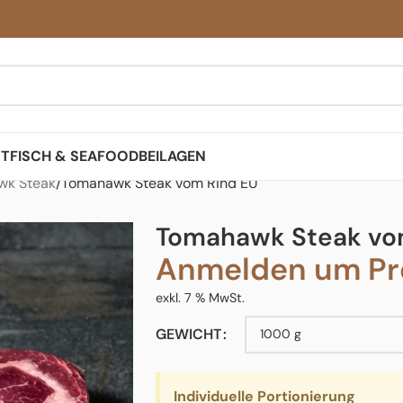
ST
FISCH & SEAFOOD
BEILAGEN
wk Steak
Tomahawk Steak vom Rind EU
Tomahawk Steak vo
Anmelden um Pre
exkl. 7 % MwSt.
GEWICHT
Individuelle Portionierung