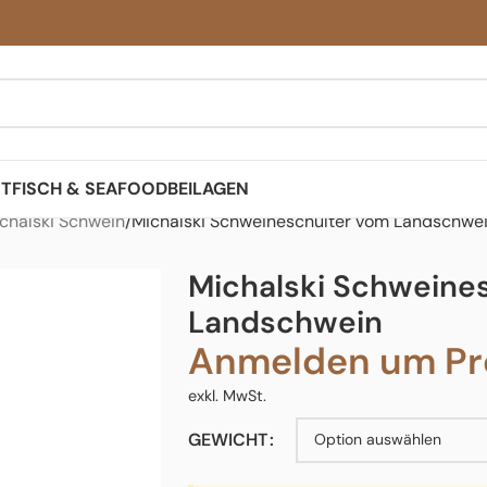
ST
FISCH & SEAFOOD
BEILAGEN
chalski Schwein
Michalski Schweineschulter vom Landschwe
Michalski Schweine
Landschwein
Anmelden um Pre
exkl. MwSt.
GEWICHT