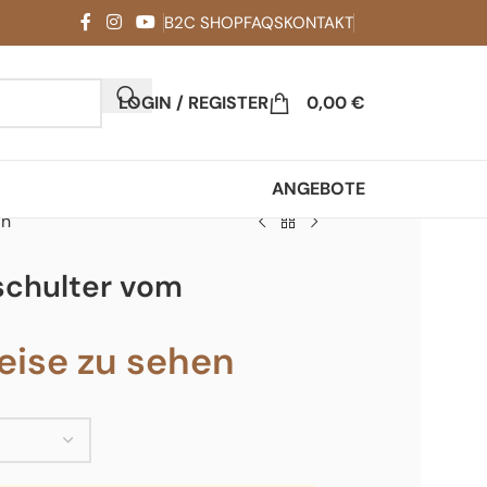
B2C SHOP
FAQS
KONTAKT
LOGIN / REGISTER
0,00
€
ANGEBOTE
in
schulter vom
ise zu sehen