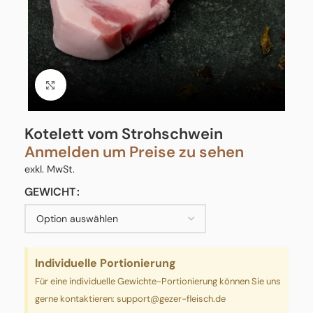
Click to enlarge
Kotelett vom Strohschwein
Anmelden um Preise zu sehen
exkl. MwSt.
GEWICHT
Individuelle Portionierung
Für eine individuelle Gewichte-Portionierung können Sie uns
gerne kontaktieren:
support@gezer-fleisch.de