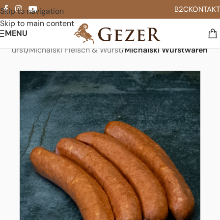
B2C
KONTAKT
Skip to navigation
Skip to main content
MENU
& Wurst
Michalski Fleisch & Wurst
Michalski Wurstwaren