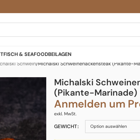
ST
FISCH & SEAFOOD
BEILAGEN
chalski Schwein
Michalski Schweinenackensteak (Pikante-Ma
Michalski Schweine
(Pikante-Marinade)
Anmelden um Pre
exkl. MwSt.
GEWICHT