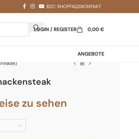
B2C SHOP
FAQS
KONTAKT
LOGIN / REGISTER
0,00
€
ANGEBOTE
rinade)
nackensteak
ise zu sehen