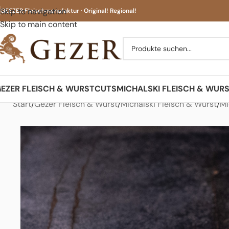
Skip to navigation
GEEZER Fleischmanufaktur · Original! Regional!
Skip to main content
EZER FLEISCH & WURST
CUTS
MICHALSKI FLEISCH & WUR
Start
Gezer Fleisch & Wurst
Michalski Fleisch & Wurst
Mi