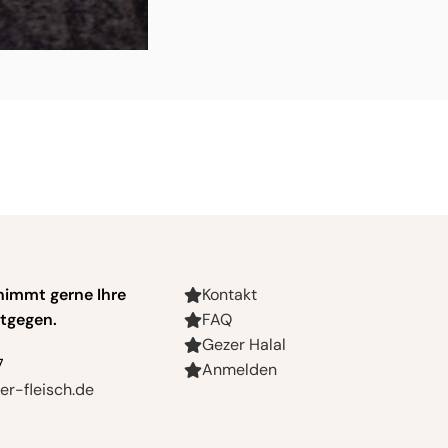
nimmt gerne Ihre
Kontakt
tgegen.
FAQ
Gezer Halal
7
Anmelden
r-fleisch.de