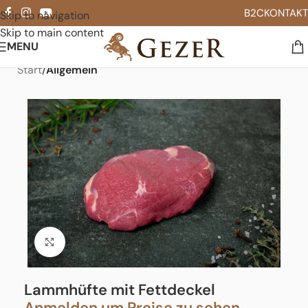
B2C
KONTAKT
Skip to navigation
Skip to main content
MENU
Start
Allgemein
Click to enlarge
Lammhüfte mit Fettdeckel
Anmelden um Preise zu sehen