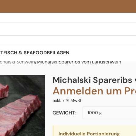
ST
FISCH & SEAFOOD
BEILAGEN
chalski Schwein
Michalski Spareribs vom Landschwein
Michalski Sparerib
Anmelden um Pre
exkl. 7 % MwSt.
GEWICHT
Individuelle Portionierung