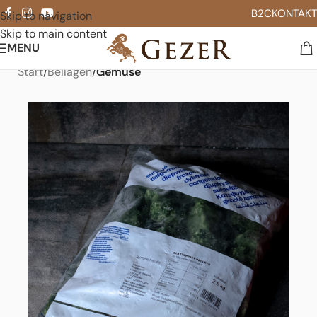
B2C
KONTAKT
Skip to navigation
Skip to main content
MENU
Start
Beilagen
Gemüse