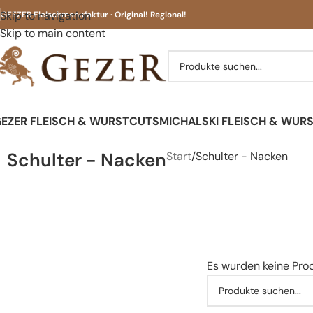
Skip to navigation
GEEZER Fleischmanufaktur · Original! Regional!
Skip to main content
EZER FLEISCH & WURST
CUTS
MICHALSKI FLEISCH & WUR
Schulter - Nacken
Start
Schulter - Nacken
Es wurden keine Pro